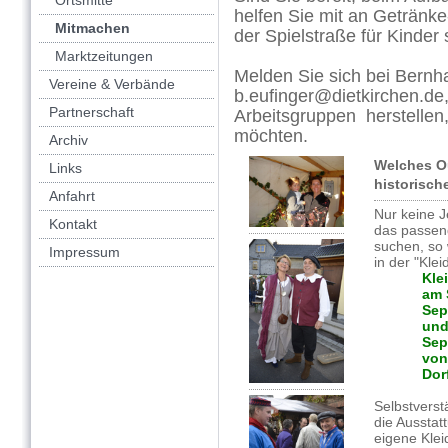
Ortsmitte
helfen Sie mit an Getränk
Mitmachen
der Spielstraße für Kinde
Marktzeitungen
Melden Sie sich bei Bernha
Vereine & Verbände
b.eufinger@dietkirchen.de,
Partnerschaft
Arbeitsgruppen herstellen,
möchten.
Archiv
Welches Ou
Links
historisch
Anfahrt
Nur keine 
Kontakt
das passend
suchen, so 
Impressum
in der "Kle
Kle
am 
Sep
und
Sep
von
Dor
Selbstverst
die Ausstat
eigene Klei