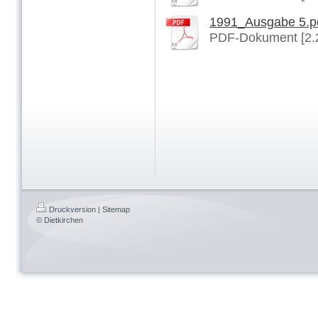
1991_Ausgabe 5.p
PDF-Dokument [2.
Druckversion
|
Sitemap
© Dietkirchen