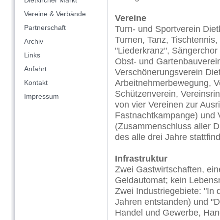
Dietkircher Markt
Vereine & Verbände
Vereine
Partnerschaft
Turn- und Sportverein Diet
Turnen, Tanz, Tischtenni
Archiv
"Liederkranz", Sängerchor "
Links
Obst- und Gartenbauverein,
Anfahrt
Verschönerungsverein Diet
Arbeitnehmerbewegung, Ve
Kontakt
Schützenverein, Vereinsr
Impressum
von vier Vereinen zur Ausr
Fastnachtkampange) und V
(Zusammenschluss aller Di
des alle drei Jahre stattfi
Infrastruktur
Zwei Gastwirtschaften, ein
Geldautomat; kein Lebensmi
Zwei Industriegebiete: "In 
Jahren entstanden) und "Di
Handel und Gewerbe, Handw